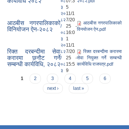
कार्यविधि २०८२
०८
07:3
२०८२.pdf
३
5
२०
11/1
८२
7/20
आठबीस नगरपालिकाको
आठबीस नगरपालिकाको
/
25 -
विनियोजन ऐन-२०८२
विनयोजन ऐन.pdf
०८
16:0
३
1
२०
11/1
रिक्त दरबन्दीमा सेवा
८२
7/20
रिक्त दरबन्दीमा करारमा
करारमा छनौट गर्ने
/
25 -
सेवा नियुक्त गर्ने सम्बन्धी
सम्बन्धी कार्यविधि, २०८२
०८
15:5
कार्यविधि राजपत्र.pdf
३
9
Pages
1
2
3
4
5
6
next ›
last »