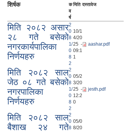
रिक्त पदमा स्थायी शिक्षक सरुवा सम्बन्धी सूचना।
शिर्षक
क
मिति
दस्तावेज
व
र्ष
2
मिति २०८२ असार
0
10/1
२८ गते बसेको
8
4/20
1/
25 -
aashar.pdf
नगरकार्यपालिका
0
09:1
निर्णयहरु
8
1
2
2
मिति २०८२ साल
0
05/2
जेठ ०८ गते बसेको
8
3/20
1/
25 -
jesth.pdf
नगरपालिका
0
12:2
निर्णयहरु
8
0
2
2
मिति २०८२ साल
0
05/0
बैशाख २४ गते
8
8/20