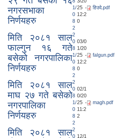
२९ गते बसेको १६
8
3/20
1/
25 -
हिउदे.pdf
नगरसभाका
0
12:2
निर्णयहरु
8
0
2
2
मिति २०८१ साल
0
03/0
फाल्गुन १६ गते
8
1/20
1/
25 -
falgun.pdf
बसेको नगरपालिका
0
12:2
निर्णयहरु
8
0
2
2
मिति २०८१ साल
0
02/1
माघ २७ गते बसेको
8
0/20
1/
25 -
magh.pdf
नगरपालिका
0
11:2
निर्णयहरु
8
2
2
2
मिति २०८१ साल
0
12/1