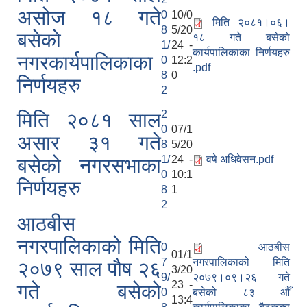
असोज १८ गते
0
10/0
मिति २०८१।०६।
8
5/20
बसेको
१८ गते बसेको
1/
24 -
कार्यपालिकाका निर्णयहरु
नगरकार्यपालिकाका
0
12:2
.pdf
8
0
निर्णयहरु
2
2
मिति २०८१ साल
0
07/1
असार ३१ गते
8
5/20
1/
24 -
वषे अधिवेसन.pdf
बसेको नगरसभाका
0
10:1
निर्णयहरु
8
1
2
आठबीस
नगरपालिकाको मिति
0
आठबीस
01/1
7
नगरपालिकाको मिति
२०७९ साल पौष २६
3/20
9/
२०७९।०९।२६ गते
23 -
गते बसेको
0
बसेको ८३ औँ
13:4