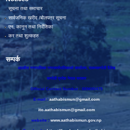
सूचना तथा समाचार
सार्वजनिक खरीद /बोलपत्र सूचना
एन, कानुन तथा निर्देशिका
कर तथा शुल्कहरु
सम्पर्क
आठबीस नगरपालिका नगरकार्यपालिकाकाे कार्यालय, राकमकर्णाली दैलेख
कर्णाली प्रदेश नेपाल सरकार
Official Contact Number : 089690475
E-mail :
aathabismun@gmail.com
ito.aathabismun@gmail.com
website :
www.aathabismun.gov.np