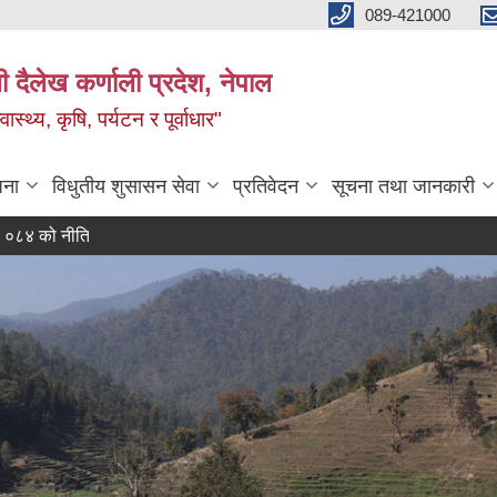
089-421000
दैलेख कर्णाली प्रदेश, नेपाल
्थ्य, कृषि, पर्यटन र पूर्वाधार"
जना
विधुतीय शुसासन सेवा
प्रतिवेदन
सूचना तथा जानकारी
ीति तथा कार्यक्रम
ालिकाको आर्थिक वर्ष २०८३।०८४ को नीति तथा कार्यक्रम
दररेट पेश गर्ने सम्बन्धी सूचना।
७५ प्रत
धी सूचना।
ा।