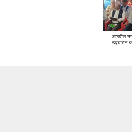
आठबीस नग
उद्घाटन क