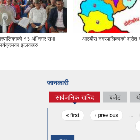
रपालिकाको १३ औँ नगर सभा
आठबीस नगरपालिकाको श्रोत न
ार्यक्रमका झलकहरु
जानकारी
सार्वजनिक खरिद
बजेट
य
(active tab)
Pages
« first
‹ previous
…