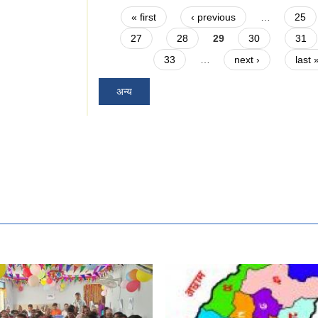
Pages
« first
‹ previous
…
25
27
28
29
30
31
33
…
next ›
last 
अन्य