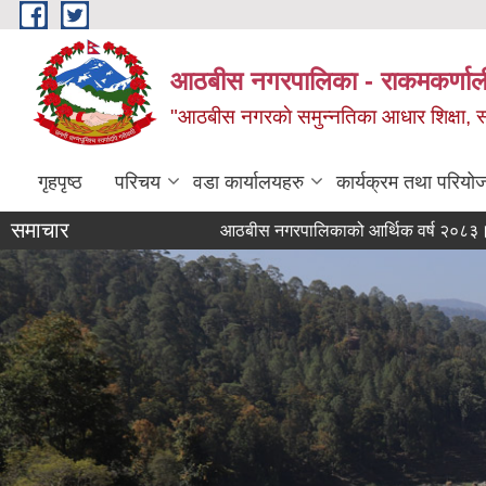
Skip to main content
आठबीस नगरपालिका - राकमकर्णाली 
"आठबीस नगरकाे समुन्नतिका आधार शिक्षा, स्वास
गृहपृष्ठ
परिचय
वडा कार्यालयहरु
कार्यक्रम तथा परियो
समाचार
आठबीस नगरपालिकाको आर्थिक वर्ष २०८३।०८४ को न
दररेट पेश गर्ने सम्बन्धी सूचना।
आठबीस नगरप
७५ प्रतिशत अनुदानमा फलफुल विरुवा माग गर्ने सम्बन्
जस्तापाता खरिद सम्बन्धी सूचना र BOQ
दररेट पेश गर्ने सम्बन्धी सूचना
Re Invitation For Electronic Bids
रिक्त पदमा स्थायी शिक्षक सरुवा सरुवा सम्बन्धी सूचन
दरभाउपत्र पेश गर्ने सम्बन्धी सूचना।
स्वीकृत संगठन संरचना, दरबन्दी तेरिज