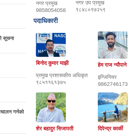
नगर उप प्रमुख
नगर प्रमुख
९८४८०९७२५९
9858054058
पदाधिकारी
ो सूचना
बिनोद कुमार माझी
हेम राज न्यौपाने
प्रमुख प्रशासकीय अधिकृत
इन्जिनियर
९८५११६१३७५
9862746173
स‌चालन गर्नको
शेर बहादुर सिजापती
दिपेन्द्र कार्की