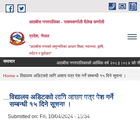
Skip to main content
आठबीस नगरपालिका - राकमकर्णाली दैलेख कर्णाली
प्रदेश, नेपाल
"आठबीस नगरकाे समुन्नतिका आधार शिक्षा, स्वास्थ्य, कृषि,
पर्यटन र पूर्वाधार"
समाचार
आठबीस नगरपालिकाको आर्थिक वर्ष २०८३।०८४ को नीति तथ
दररेट पेश गर्ने सम्बन्धी सूचना।
You are here
Home
» विद्यालय अडिटकाो लागि आशय पत्र पेश गर्ने सम्बन्धी १५ दिने सूचना ।
७५ प्रतिशत अनुदानमा फलफुल विरुवा माग गर्ने सम्बन्धी सू
जस्तापाता खरिद सम्बन्धी सूचना र BOQ
विद्यालय अडिटकाो लागि आशय पत्र पेश गर्ने
दररेट पेश गर्ने सम्बन्धी सूचना
सम्बन्धी १५ दिने सूचना ।
Re Invitation For Electronic Bids
रिक्त पदमा स्थायी शिक्षक सरुवा सरुवा सम्बन्धी सूचना।
Submitted on:
Fri, 10/04/2024 - 15:34
दरभाउपत्र पेश गर्ने सम्बन्धी सूचना।
स्वीकृत संगठन संरचना, दरबन्दी तेरिज