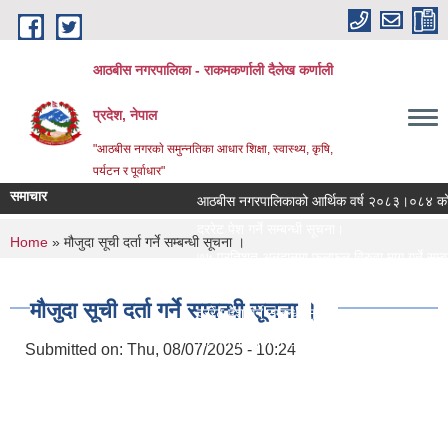
Skip to main content
आठबीस नगरपालिका - राकमकर्णाली दैलेख कर्णाली
प्रदेश, नेपाल
"आठबीस नगरकाे समुन्नतिका आधार शिक्षा, स्वास्थ्य, कृषि,
पर्यटन र पूर्वाधार"
समाचार
आठबीस नगरपालिकाको आर्थिक वर्ष २०८३।०८४ को नीति
दररेट पेश गर्ने सम्बन्धी सूचना।
You are here
Home
» मौजुदा सूची दर्ता गर्ने सम्बन्धी सूचना ।
७५ प्रतिशत अनुदानमा फलफुल विरुवा माग गर्ने सम्बन्धी
जस्तापाता खरिद सम्बन्धी सूचना र BOQ
मौजुदा सूची दर्ता गर्ने सम्बन्धी सूचना ।
दररेट पेश गर्ने सम्बन्धी सूचना
Re Invitation For Electronic Bids
Submitted on:
Thu, 08/07/2025 - 10:24
रिक्त पदमा स्थायी शिक्षक सरुवा सरुवा सम्बन्धी सूचना।
दरभाउपत्र पेश गर्ने सम्बन्धी सूचना।
स्वीकृत संगठन संरचना, दरबन्दी तेरिज