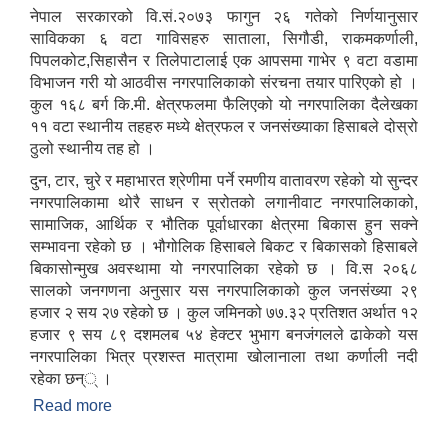
्थायी शिक्षक सरुवा सम्बन्धी सूचना।
नेपाल सरकारको वि.सं.२०७३ फागुन २६ गतेको निर्णयानुसार
साविकका ६ वटा गाविसहरु साताला, सिगौडी, राकमकर्णाली,
पिपलकोट,सिहासैन र तिलेपाटालाई एक आपसमा गाभेर ९ वटा वडामा
विभाजन गरी यो आठवीस नगरपालिकाको संरचना तयार पारिएको हो ।
कुल १६८ बर्ग कि.मी. क्षेत्रफलमा फैलिएको यो नगरपालिका दैलेखका
११ वटा स्थानीय तहहरु मध्ये क्षेत्रफल र जनसंख्याका हिसाबले दोस्रो
ठुलो स्थानीय तह हो ।
दुन, टार, चुरे र महाभारत श्रेणीमा पर्ने रमणीय वातावरण रहेको यो सुन्दर
नगरपालिकामा थोरै साधन र स्रोतको लगानीवाट नगरपालिकाको,
सामाजिक, आर्थिक र भौतिक पूर्वाधारका क्षेत्रमा बिकास हुन सक्ने
सम्भावना रहेको छ । भौगोलिक हिसाबले बिकट र बिकासको हिसाबले
बिकासोन्मुख अवस्थामा यो नगरपालिका रहेको छ । वि.स २०६८
सालको जनगणना अनुसार यस नगरपालिकाको कुल जनसंख्या २९
हजार २ सय २७ रहेको छ । कुल जमिनको ७७.३२ प्रतिशत अर्थात १२
हजार ९ सय ८९ दशमलब ५४ हेक्टर भुभाग बनजंगलले ढाकेको यस
नगरपालिका भित्र प्रशस्त मात्रामा खोलानाला तथा कर्णाली नदी
रहेका छन्् ।
Read more
about आठबीस नगरपालिकाकाे स‌क्षिप्त परिचय