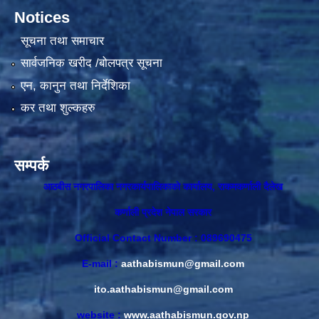
Notices
सूचना तथा समाचार
सार्वजनिक खरीद /बोलपत्र सूचना
एन, कानुन तथा निर्देशिका
कर तथा शुल्कहरु
सम्पर्क
आठबीस नगरपालिका नगरकार्यपालिकाकाे कार्यालय, राकमकर्णाली दैलेख
कर्णाली प्रदेश नेपाल सरकार
Official Contact Number : 089690475
E-mail :
aathabismun@gmail.com
ito.aathabismun@gmail.com
website :
www.aathabismun.gov.np